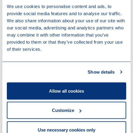
cinquième de la rémunération totale brute visée à
We use cookies to personalise content and ads, to
l’article 6, § 1er, alinéa 3, de la loi du 12 avril 1965
provide social media features and to analyse our traffic.
concernant la protection de la rémunération des
We also share information about your use of our site with
travailleurs, avec un maximum absolu de 16.000
our social media, advertising and analytics partners who
EUR/an. Cette fourchette absolue (3.000 EUR –
may combine it with other information that you’ve
16.000 EUR) a été déterminée sur la
provided to them or that they’ve collected from your use
recommandation du Conseil National du Travail et
of their services.
du Conseil Central de l’Économie (avis CNT n°
2339 – avis CEE 2021-2650 du 28 septembre
2021), sur base des valeurs applicables sur le
marché automobile actuel des véhicules de
Show details
société.
Allow all cookies
En pratique, cela implique que si le TCO est
inférieur à 3.000 EUR, l’employeur devra, en tout
état de cause, obligatoirement octroyer un budget
Customize
mobilité de 3.000 EUR minimum (et plafonné à un
cinquième de la rémunération totale brute, avec un
maximum absolu de 16.000 EUR).
Use necessary cookies only