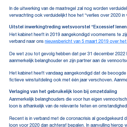
In de uitwerking van de maatregel zal nog worden verduide
verwachting ook verduidelijkt hoe het “verlies over 2020 
Uitstel inwerkingtreding wetsvoorstel “Excessief lene
Het kabinet heeft in 2019 aangekondigd voornemens te zijn
verband naar ons
nieuwsbericht van 5 maart 2019 over he
De wet zou tot gevolg hebben dat per 31 december 2022 bi
aanmerkelijk belanghouder en zijn partner aan de vennoot
Het kabinet heeft vandaag aangekondigd dat de beoogde inw
fictieve winstuitdeling ook met één jaar verschoven. Aanm
Verlaging van het gebruikelijk loon bij omzetdaling
Aanmerkelijk belanghouders die voor hun eigen vennootschap
loon is afhankelijk van de relevante feiten en omstandighed
Recent is in verband met de coronacrisis al goedgekeurd da
loon voor 2020 dan achteraf bepalen. In aanvulling hierop 