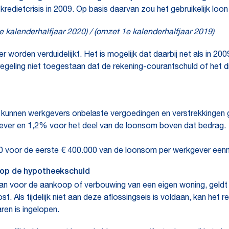
de kredietcrisis in 2009. Op basis daarvan zou het gebruikelijk l
e kalenderhalfjaar 2020) / (omzet 1e kalenderhalfjaar 2019)
er worden verduidelijkt. Het is mogelijk dat daarbij net als in
regeling niet toegestaan dat de rekening-courantschuld of het d
 kunnen werkgevers onbelaste vergoedingen en verstrekkingen ge
ever en 1,2% voor het deel van de loonsom boven dat bedrag.
2020 voor de eerste € 400.000 van de loonsom per werkgever e
 op de hypotheekschuld
gaan voor de aankoop of verbouwing van een eigen woning, geldt
ost. Als tijdelijk niet aan deze aflossingseis is voldaan, kan h
aren is ingelopen.