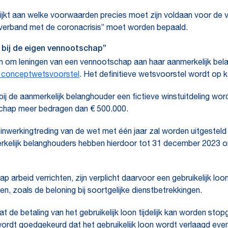
lijkt aan welke voorwaarden precies moet zijn voldaan voor de
in verband met de coronacrisis” moet worden bepaald.
n bij de eigen vennootschap”
 om leningen van een vennootschap aan haar aanmerkelijk belang
t conceptwetsvoorstel
. Het definitieve wetsvoorstel wordt op k
j de aanmerkelijk belanghouder een fictieve winstuitdeling wo
schap meer bedragen dan € 500.000.
erkingtreding van de wet met één jaar zal worden uitgesteld t
erkelijk belanghouders hebben hierdoor tot 31 december 2023 o
 arbeid verrichten, zijn verplicht daarvoor een gebruikelijk loo
en, zoals de beloning bij soortgelijke dienstbetrekkingen.
t de betaling van het gebruikelijk loon tijdelijk kan worden sto
wordt goedgekeurd dat het gebruikelijk loon wordt verlaagd evenr