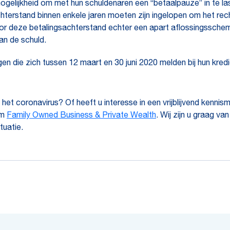
ogelijkheid om met hun schuldenaren een “betaalpauze” in te 
hterstand binnen enkele jaren moeten zijn ingelopen om het re
oor deze betalingsachterstand echter een apart aflossingssch
an de schuld.
gen die zich tussen 12 maart en 30 juni 2020 melden bij hun kred
t het coronavirus? Of heeft u interesse in een vrijblijvend ke
am
Family Owned Business & Private Wealth
. Wij zijn u graag va
tuatie.