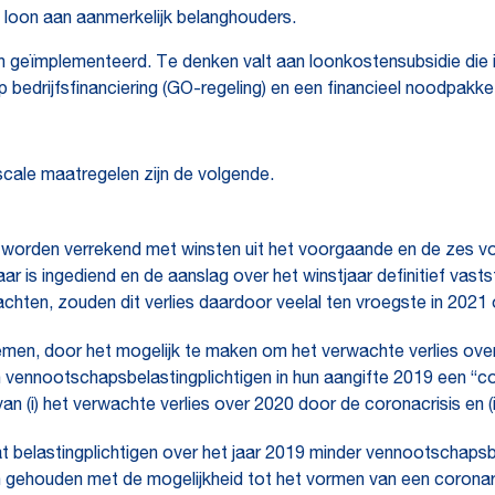
jk loon aan aanmerkelijk belanghouders.
len geïmplementeerd. Te denken valt aan loonkostensubsidie die
bedrijfsfinanciering (GO-regeling) en een financieel noodpakke
scale maatregelen zijn de volgende.
r worden verrekend met winsten uit het voorgaande en de zes vo
ar is ingediend en de aanslag over het winstjaar definitief vas
wachten, zouden dit verlies daardoor veelal ten vroegste in 202
men, door het mogelijk te maken om het verwachte verlies over
n vennootschapsbelastingplichtigen in hun aangifte 2019 een “
van (i) het verwachte verlies over 2020 door de coronacrisis en (
at belastingplichtigen over het jaar 2019 minder vennootschaps
n gehouden met de mogelijkheid tot het vormen van een corona