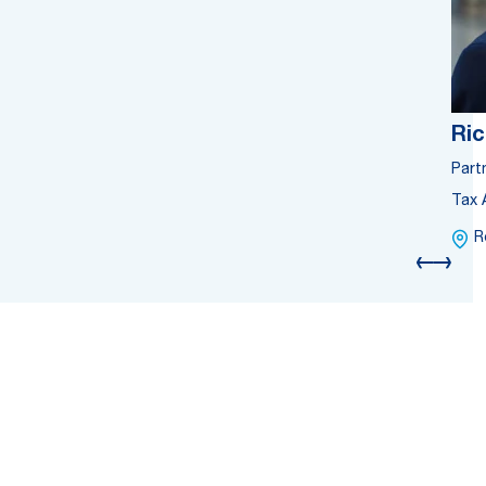
Ric
Part
Tax 
R