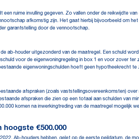
dt een ruime invulling gegeven. Zo vallen onder de reikwijdte van
nootschap afkomstig zijn. Het gaat hierbij bijvoorbeeld om het
er garantstelling door de vennootschap.
e ab-houder uitgezonderd van de maatregel. Een schuld wordt 
schuld voor de eigenwoningregeling in box 1 en voor zover ter 
bestaande eigenwoningschulden hoeft geen hypotheekrecht te zi
bestaande afspraken (zoals vaststellingsovereenkomsten) over r
Bestaande afspraken die zien op een totaal aan schulden van m
0.000 komen na inwerkingtreding van de maatregel mogelijk wel 
n hoogste €500.000
ri 2022. Ab-houders hebben, gelet op de eerste peildatum, de m