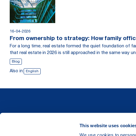
16-04-2026
From ownership to strategy: How family office
For a long time, real estate formed the quiet foundation of 
that real estate in 2026 is still approached in the same way u
Blog
Also in:
English
This website uses cookie
We use cookies to personal