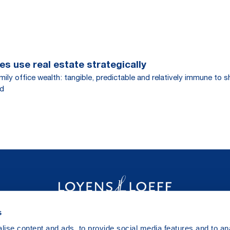
s use real estate strategically
family office wealth: tangible, predictable and relatively immune
nd
s
ise content and ads, to provide social media features and to anal