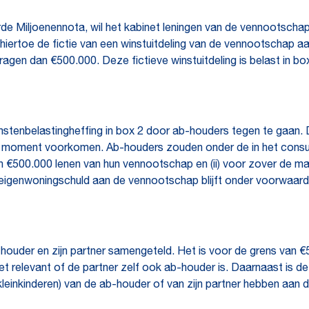
de Miljoenennota, wil het kabinet leningen van de vennootscha
 hiertoe de fictie van een winstuitdeling van de vennootschap 
agen dan €500.000. Deze fictieve winstuitdeling is belast in bo
omstenbelastingheffing in box 2 door ab-houders tegen te gaan.
 dat moment voorkomen. Ab-houders zouden onder de in het cons
dan €500.000 lenen van hun vennootschap en (ii) voor zover de ma
igenwoningschuld aan de vennootschap blijft onder voorwaarden
houder en zijn partner samengeteld. Het is voor de grens van €
 niet relevant of de partner zelf ook ab-houder is. Daarnaast is
, kleinkinderen) van de ab-houder of van zijn partner hebben aan