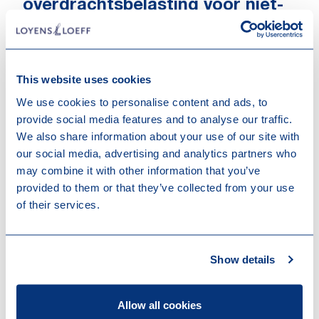
overdrachtsbelasting voor niet-
woningen
Het coalitieakkoord bevat plannen om het tarief in de
overdrachtsbelasting voor de verkrijging van (i) niet-
This website uses cookies
woningen en (ii) woningen die de verkrijger niet zelf
We use cookies to personalise content and ads, to
gaat bewonen per 2023 te verhogen van 8% naar
provide social media features and to analyse our traffic.
9%. Met deze maatregel willen de coalitiepartijen
We also share information about your use of our site with
ruimte op de woningmarkt creëren voor niet-
our social media, advertising and analytics partners who
beleggers.
may combine it with other information that you’ve
Afschaffing verhuurderheffing
provided to them or that they’ve collected from your use
of their services.
Woningcorporaties en particulieren die meer dan 50
huurwoningen bezitten, waarvan de maandelijkse
huurprijs niet hoger is dan de zogenoemde
Show details
huurtoeslaggrens (752,33 euro in 2021), betalen
momenteel jaarlijks verhuurderheffing. De
coalitiepartijen kondigen aan om de verhuurderheffing
Allow all cookies
per 1 januari 2023 af te schaffen om op die manier