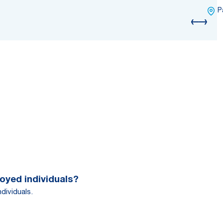
P
oyed individuals?
dividuals.