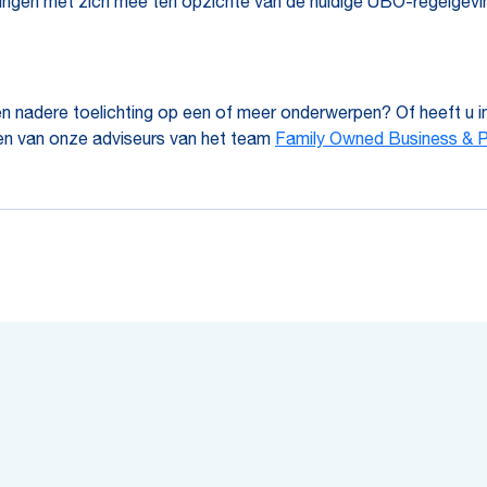
gingen met zich mee ten opzichte van de huidige UBO-regelgevin
en nadere toelichting op een of meer onderwerpen? Of heeft u i
en van onze adviseurs van het team
Family Owned Business & P