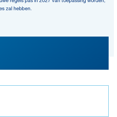
euwe regels pas in 2027 van toepassing worden,
es zal hebben.