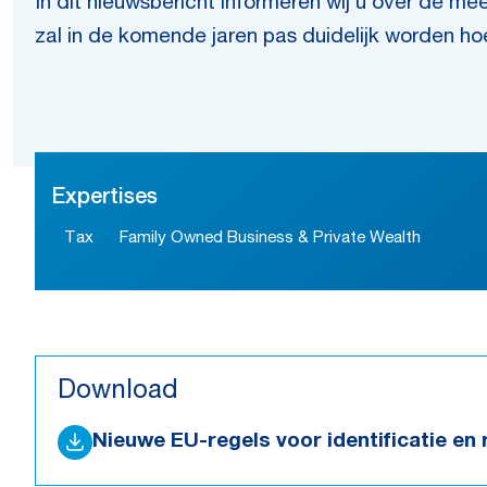
In dit nieuwsbericht informeren wij
u over de mee
zal in de komende jaren pas duidelijk worden ho
Expertises
Tax
Family Owned Business & Private Wealth
Download
Nieuwe EU-regels voor identificatie en 