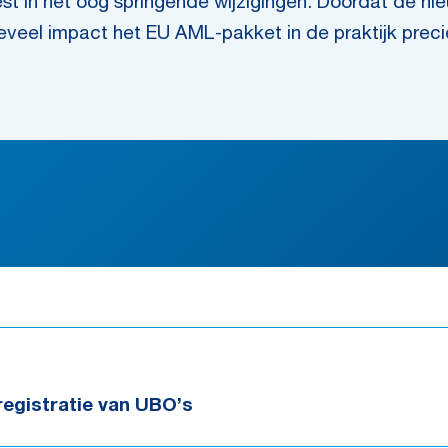
st in het oog springende wijzigingen. Doordat de ni
eveel impact het EU AML-pakket in de praktijk preci
registratie van UBO’s