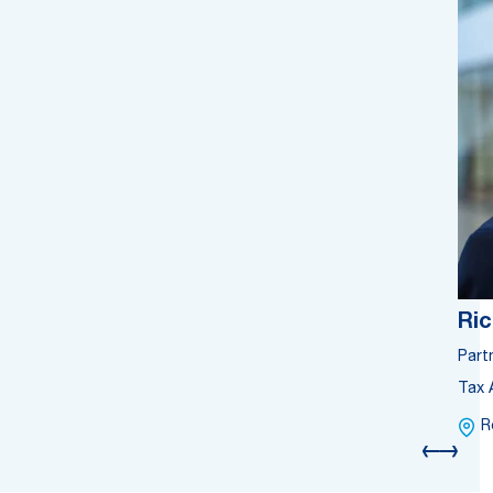
Ric
Part
Tax 
R