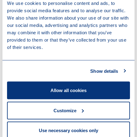
We use cookies to personalise content and ads, to
Meerdere titularissen -
provide social media features and to analyse our traffic.
verduidelijking?
We also share information about your use of our site with
our social media, advertising and analytics partners who
In
ons vorig artikel
haalden wij aan dat het
may combine it with other information that you’ve
wetsontwerp niet bepaalt hoe een effectenrekening
provided to them or that they’ve collected from your use
zal worden belast bij meerdere titularissen wanneer
of their services.
(ten minste) één titularis het toepasselijk
dubbelbelastingverdrag kan inroepen.
Show details
In het goedgekeurd wetsontwerp is toegevoegd dat
een referentieperiode eindigt op het moment dat de
enige “
of laatste
” titularis inwoner wordt van een land
Allow all cookies
waarmee België een dubbelbelastingverdrag heeft
afgesloten en op basis waarvan België niet meer
heffingsbevoegd is over het vermogen.
Customize
De toevoeging van het zinsdeel “
of laatste
”
verduidelijkt deze kwestie o.i. echter niet,
Use necessary cookies only
integendeel…?