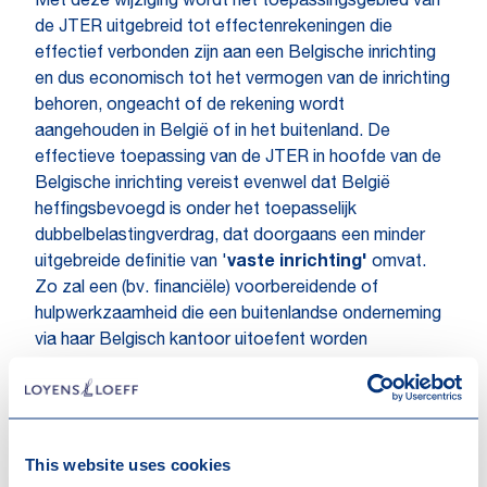
Met deze wijziging wordt het toepassingsgebied van
de JTER uitgebreid tot effectenrekeningen die
effectief verbonden zijn aan een Belgische inrichting
en dus economisch tot het vermogen van de inrichting
behoren, ongeacht of de rekening wordt
aangehouden in België of in het buitenland. De
effectieve toepassing van de JTER in hoofde van de
Belgische inrichting vereist evenwel dat België
heffingsbevoegd is onder het toepasselijk
dubbelbelastingverdrag, dat doorgaans een minder
uitgebreide definitie van '
vaste inrichting'
omvat.
Zo zal een (bv. financiële) voorbereidende of
hulpwerkzaamheid die een buitenlandse onderneming
via haar Belgisch kantoor uitoefent worden
beschouwd als een Belgische inrichting, terwijl deze
niet voldoet aan de verdragsrechtelijke “vaste
inrichting”-definitie en in welk geval België bijgevolg
verdragsrechtelijk niet bevoegd is om de JTER te
This website uses cookies
heffen over het vermogen van die inrichting.