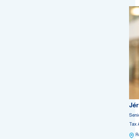
Jé
Seni
Tax 
R