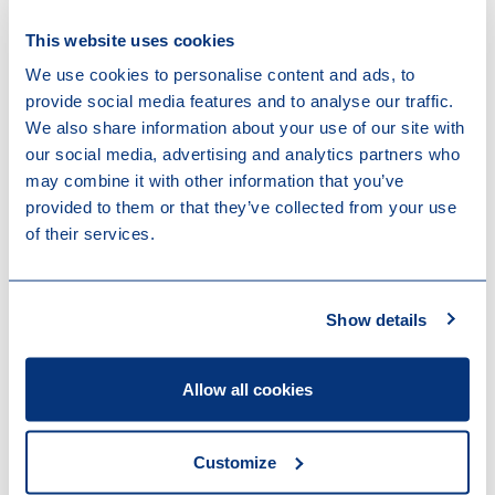
van communiceren met klanten en collega’s moet
verbeteren. Hij vraagt haar een persoonlijk
This website uses cookies
ontwikkelplan (PIP) op te stellen, maar werkneemster
We use cookies to personalise content and ads, to
levert een algemeen plan in om de kennis op haar
provide social media features and to analyse our traffic.
gebied binnen Ecofys te vergroten. De leidinggevende
We also share information about your use of our site with
geeft vervolgens aan dat hij een PIP had verwacht en
our social media, advertising and analytics partners who
bespreekt hoe een PIP eruit zou moeten zien. Haar
may combine it with other information that you’ve
beoordeling over 2016 was weer onvoldoende en zij
provided to them or that they’ve collected from your use
haalde daarnaast ook haar salestargets niet. In 2017
of their services.
ontving werkneemster een verzameling van alle
feedback en kreeg ze een laatste kans om een
concreet verbeterplan aan te leveren, met concrete
Show details
doelen die ze binnen drie maanden kon bereiken. Kort
daarna leverde werkneemster een verbeterplan aan.
De werkgever vond echter dat hierin onvoldoende
Allow all cookies
duidelijke mijlpalen zijn opgenomen op basis waarvan
verbetering van haar inhoudelijke functioneren en
gedrag kan worden gemeten en besluoot de
Customize
arbeidsovereenkomst te beëindigen. De