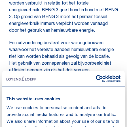
worden verbruikt in relatie tot het totale
energieverbruik. BENG 3 gaat hand in hand met BENG
2. Op grond van BENG 3 moet het primair fossiel
energieverbruik immers verplicht worden verlaagd
door het gebruik van hernieuwbare energie.
Een uitzondering bestaat voor woongebouwen
waarvoor het vereiste aandeel hernieuwbare energie
niet kan worden behaald als gevolg van de locatie.
Het gebruik van zonnepanelen zal bijvoorbeeld niet
efficiënt genoeg zijn als het dak van een
woongebouw grotendeels wordt overschaduwd door
nabijgelegen gebouwen.
Gevolgen voor de praktijk
This website uses cookies
De wijzigingen stellen ontwikkelaars van nieuwe
We use cookies to personalise content and ads, to
gebouwen voor de uitdaging om energiezuinige
provide social media features and to analyse our traffic.
gebouwen te (laten) ontwerpen, waarbij hernieuwbare
We also share information about your use of our site with
energiebronnen een rol spelen. Voldoet een gebouw