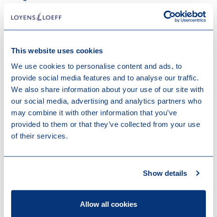
Doorgaans wordt contractueel opgenomen dat de
door de zonne- of windproducent duurzaam
geproduceerde elektriciteit - en de garanties van
This website uses cookies
oorsprong - door de verbruiker worden doorgeleverd
We use cookies to personalise content and ads, to
aan het energiebedrijf. Het energiebedrijf levert dan
provide social media features and to analyse our traffic.
ononderbroken capaciteit terug aan de verbruiker. Dit
We also share information about your use of our site with
wordt aangeduid met de Engelse term ‘sleeve’.
our social media, advertising and analytics partners who
De zonne- of windproducent is de partij die de
may combine it with other information that you’ve
subsidie van RVO ontvangt. Deze producent levert de
provided to them or that they’ve collected from your use
elektriciteit en de garanties van oorsprong – met
of their services.
tussenkomst van de verbruiker – aan het
energiebedrijf. De verbruiker betaalt aan de producent
de tussen de producent en de verbruiker
Show details
overeengekomen verkoopprijs en aan het
energiebedrijf een ‘sleeve fee’ voor de
balanceringsdiensten.
Allow all cookies