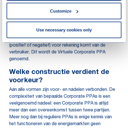
Nog wat ingewikkelder kan het ook: dan wordt de link
Customize
tussen producent en verbruiker teruggebracht tot een
‘virtuele’ levering. De groene producent verkoopt de
elektriciteit op de markt en de verbruiker koopt
Use necessary cookies only
elektriciteit in bij zijn energiebedrijf, waarbij is
afgesproken dat het verschil tussen beide transacties
(positief of negatief) voor rekening komt van de
verbruiker. Dit wordt de Virtuele Corporate PPA
genoemd.
Welke constructie verdient de
voorkeur?
Aan alle vormen zijn voor- en nadelen verbonden. De
complexiteit van bepaalde Corporate PPAs is een
veelgenoemd nadeel: een Corporate PPA is altijd
meer dan een overeenkomst tussen twee partijen.
Meer nog dan bij reguliere PPAs is enige kennis van
het functioneren van de energiemarkten geen