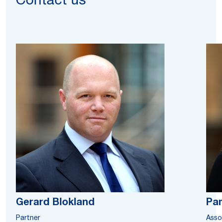
Contact us
Gerard Blokland
Pa
Partner
Asso