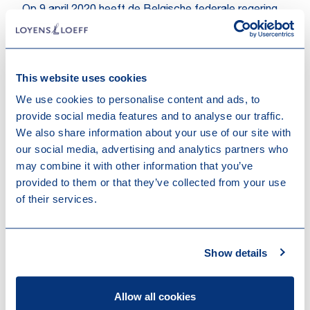
Op 9 april 2020 heeft de Belgische federale regering
een koninklijk besluit aangenomen dat deze situaties
aanpakt. Het Koninklijk Besluit verduidelijkt de
onzekerheden en laat vennootschappen toe om in
This website uses cookies
tijden van pandemie op normale wijze te werken en
tegelijkertijd de gezondheid van de leden van hun
We use cookies to personalise content and ads, to
verschillende organen te beschermen zonder het
provide social media features and to analyse our traffic.
risico te lopen dat het virus zich verder verspreidt.
We also share information about your use of our site with
our social media, advertising and analytics partners who
Dit artikel is beschikbaar in het Engels.
may combine it with other information that you’ve
provided to them or that they’ve collected from your use
of their services.
Show details
Contact us
Allow all cookies