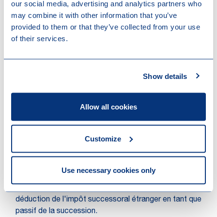
our social media, advertising and analytics partners who
La loi belge actuelle autorise donc uniquement
may combine it with other information that you’ve
l'imputation des droits de succession étrangers sur
provided to them or that they’ve collected from your use
les droits de succession belges dans la mesure où les
of their services.
droits de succession étrangers concernent des
immeubles situés à l'étranger. L’imputation n'est pas
autorisée par la loi belge lorsque les droits de
Show details
succession étrangers concernent des biens meubles
situés à l'étranger.
Allow all cookies
Les droits de succession supportés par les héritiers
individuels doivent être distingués de l’impôt
successoral. L'impôt successoral ne frappe pas les
Customize
héritiers personnellement mais la succession dans son
ensemble.
Use necessary cookies only
Si l'impôt étranger est un impôt successoral et non un
droit de succession, la Belgique autorise en principe la
déduction de l'impôt successoral étranger en tant que
passif de la succession.