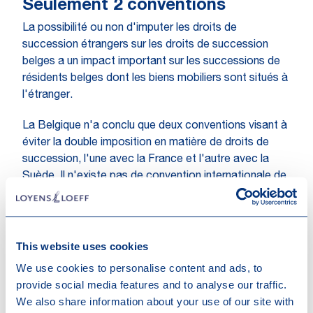
Seulement 2 conventions
La possibilité ou non d'imputer les droits de
succession étrangers sur les droits de succession
belges a un impact important sur les successions de
résidents belges dont les biens mobiliers sont situés à
l'étranger.
La Belgique n'a conclu que deux conventions visant à
éviter la double imposition en matière de droits de
succession, l'une avec la France et l'autre avec la
Suède. Il n'existe pas de convention internationale de
ce type avec d'autres pays, de sorte que la règle de
droit national d'imputation sur les droits de
succession belges s'applique.
This website uses cookies
L’impôt successoral étranger
We use cookies to personalise content and ads, to
imputable en tant que passif de
provide social media features and to analyse our traffic.
la succession
We also share information about your use of our site with